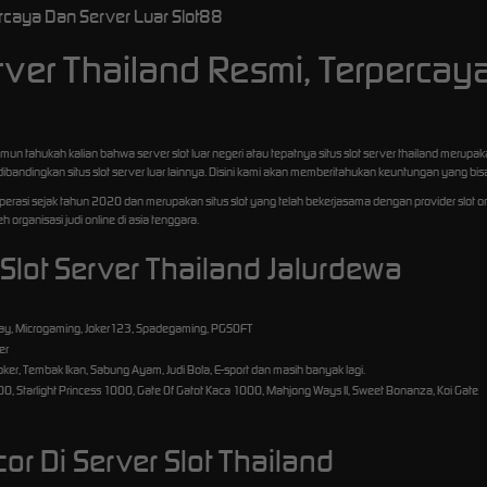
percaya Dan Server Luar Slot88
Server Thailand Resmi, Terpercay
mun tahukah kalian bahwa server slot luar negeri atau tepatnya situs slot server thailand merupaka
bandingkan situs slot server luar lainnya. Disini kami akan memberitahukan keuntungan yang bisa ka
erasi sejak tahun 2020 dan merupakan situs slot yang telah bekerjasama dengan provider slot onlin
h organisasi judi online di asia tenggara.
Slot Server Thailand Jalurdewa
lay, Microgaming, Joker123, Spadegaming, PGSOFT
er
 Poker, Tembak Ikan, Sabung Ayam, Judi Bola, E-sport dan masih banyak lagi.
0, Starlight Princess 1000, Gate Of Gatot Kaca 1000, Mahjong Ways II, Sweet Bonanza, Koi Gate
or Di Server Slot Thailand