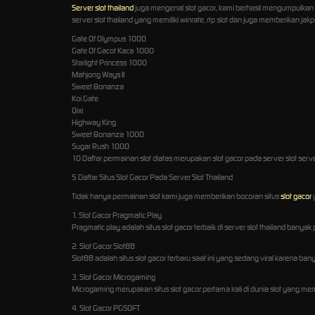
Server slot thailand
juga mengenal slot gacor, kami berhasil mengumpulkan d
server slot thailand yang memiliki winrate, rtp slot dan juga memberikan jakpo
Gate Of Olympus 1000
Gate Of Gacot Kaca 1000
Starlight Princess 1000
Mahjong Ways II
Sweet Bonanza
Koi Gate
Qixi
Highway King
Sweet Bonanza 1000
Sugar Rush 1000
10 Daftar permainan slot diatas merupakan slot gacor pada server slot serv
5 Daftar Situs Slot Gacor Pada Server Slot Thailand
Tidak hanya permainan slot kami juga memberikan bocoran situs
slot gacor
y
1. Slot Gacor Pragmatic Play
Pragmatic play adalah situs slot gacor terbaik di server slot thailand banyak
2. Slot Gacor Slot88
Slot88 adalah situs slot gacor terbaru saat ini yang sedang viral karena ba
3. Slot Gacor Microgaming
Microgaming merupakan situs slot gacor pertama kali di dunia slot yang mem
4. Slot Gacor PGSOFT