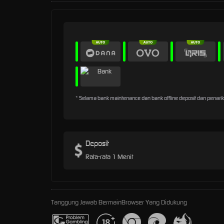
* Selama bank maintenance dan bank offline deposit dan penarik
Deposit
Rata-rata 1 Menit
Tanggung Jawab Bermain
Browser Yang Didukung