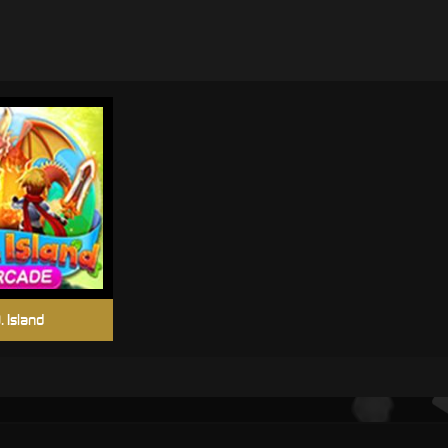
. Island