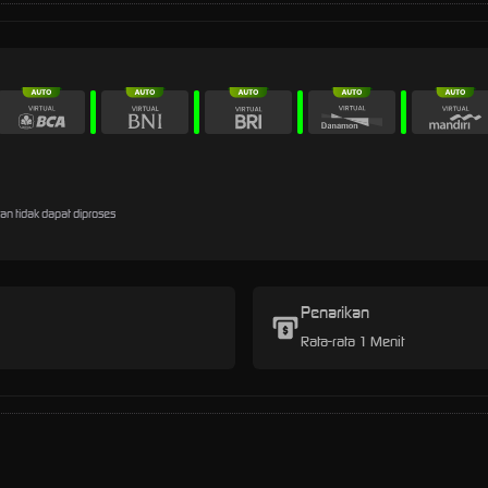
an tidak dapat diproses
Penarikan
Rata-rata 1 Menit