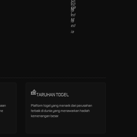
TARUHAN TOGEL
haan
Platform togel yang menarik dari perusahan
ame
terbaik di dunia yang menawarkan hadiah
kemenangan besar