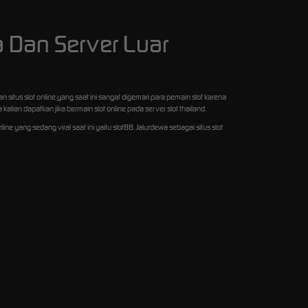
a Dan Server Luar
n situs slot online yang saat ini sangat digemari para pemain slot karena
lian dapatkan jika bermain slot online pada server slot thailand.
e yang sedang viral saat ini yaitu slot88. Jalurdewa sebagai situs slot