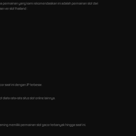
apa permainan yang kami rekomendasikan ini adalah permainan slot dari
erver slot thailand :
or saat ini dengan JP terbesar.
iata rata-rata situs slot online lainnya.
ming memiliki permainan slot gacor terbanyak hingga saat ini.