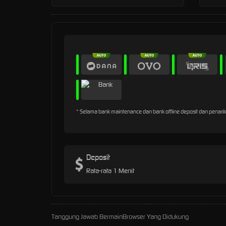
* Selama bank maintenance dan bank offline deposit dan penarik
Deposit
Rata-rata 1 Menit
Tanggung Jawab Bermain
Browser Yang Didukung