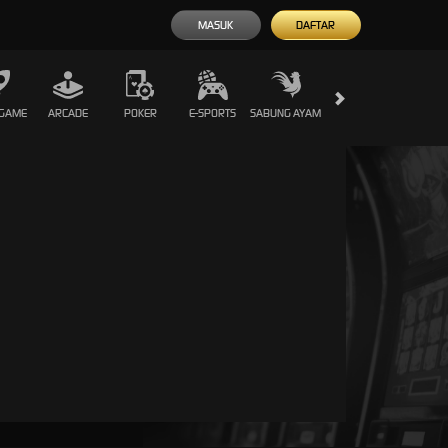
MASUK
DAFTAR
 GAME
ARCADE
POKER
E-SPORTS
SABUNG AYAM
PROMOSI