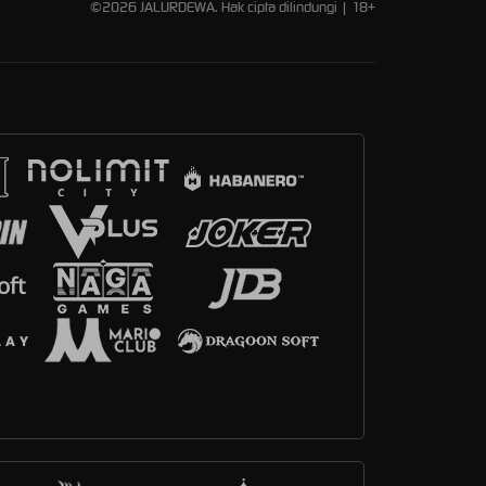
©2026 JALURDEWA. Hak cipta dilindungi | 18+